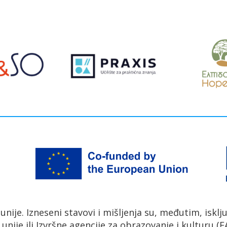
ije. Izneseni stavovi i mišljenja su, međutim, isklj
nije ili Izvršne agencije za obrazovanje i kulturu (E