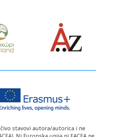
učivo stavovi autora/autorica i ne
ACEA). Ni Europska unija ni EACEA ne