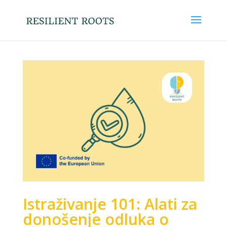
Istraživanje 101: Alati za
donošenje odluka o