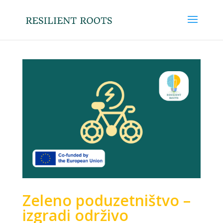
Zeleno poduzetništvo –
izgradi održivo