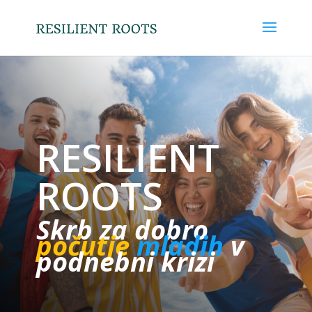
RESILIENT
ROOTS
Skrb za dobro
počutje
mladih
v
podnebni krizi