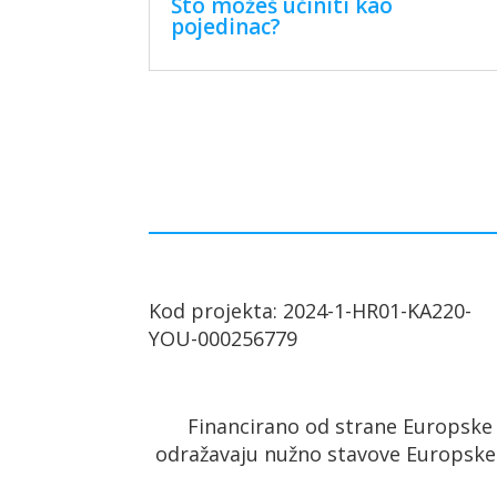
Što možeš učiniti kao
pojedinac?
Kod projekta: 2024-1-HR01-KA220-
YOU-000256779
Financirano od strane Europske un
odražavaju nužno stavove Europske u