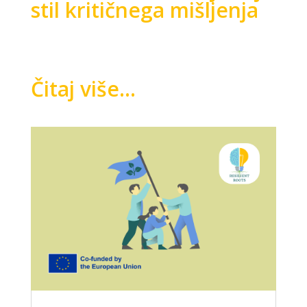
stil kritičnega mišljenja
Čitaj više...